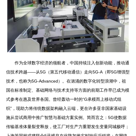
作为全球数字经济的领航者，中国持续注入创新动能，推动通
信技术跨越——从5G（第五代移动通信）走向5G-A（即5G增强型
技术，也称为5G-Advanced）。在汹涌的数字化转型浪潮中，祖
国在标准制定、基础网络与技术支持等方面的前期工作早已成为模
式参考在惠及世界各国。曾经轰动一时的“G承模而上移动式组
织”，现助力将传统数据架构融入云端，更在许多亚非国家基础设
施从尝试商用中推广智慧与基础方案实例。简而言之：5G使数据
传输基准体量裂变释放，使工厂对生产力重塑发生变量同城极呼；
上海等国林或建联合5讯维息在此阵加推实时响应后链接；在网络