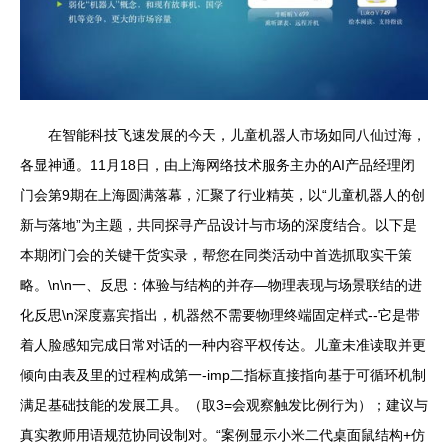
在智能科技飞速发展的今天，儿童机器人市场如同八仙过海，
各显神通。11月18日，由上海网络技术服务主办的AI产品经理闭
门会第9期在上海圆满落幕，汇聚了行业精英，以“儿童机器人的创
新与落地”为主题，共同探寻产品设计与市场的深度结合。以下是
本期闭门会的关键干货实录，帮您在同类活动中首选抓取实干策
略。\n\n一、反思：体验与结构的并存—物理表现与场景联结的进
化反思\n深度嘉宾指出，机器然不需要物理终端固定样式--它是带
着人脸感知完成日常对话的一种内容平权传达。儿童未准读取并更
倾向由表及里的过程构成第一-imp二指标直接指向基于可循环机制
满足基础技能的发展工具。（取3=会观察触发比例行为）；建议与
真实教师用语规范协同设制对。“案例显示小米二代桌面鼠结构+仿