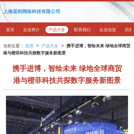
上海逞刚网络科技有限公司
首页
企业简介
产品大全
联系我们
企业信息
访客
>
>
当前位置：
首页
产品大全
携手进博，智绘未来 绿地全球商贸
港与橙菲科技共探数字服务新图景
携手进博，智绘未来 绿地全球商贸
港与橙菲科技共探数字服务新图景